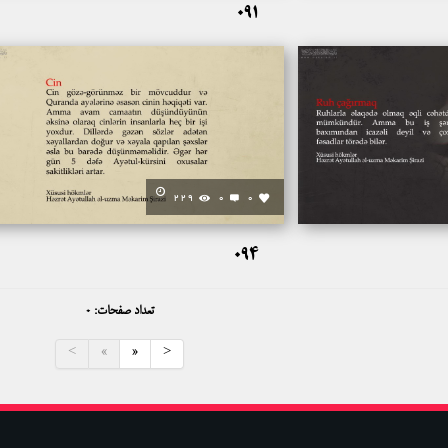
091
229
0
0
094
تعداد صفحات: 0
<
«
»
>