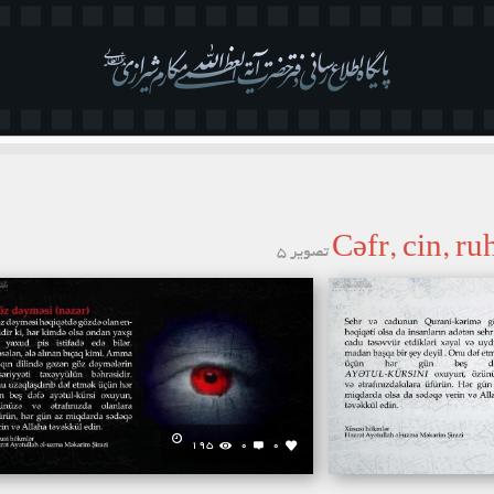
تصویر 5
195
0
0