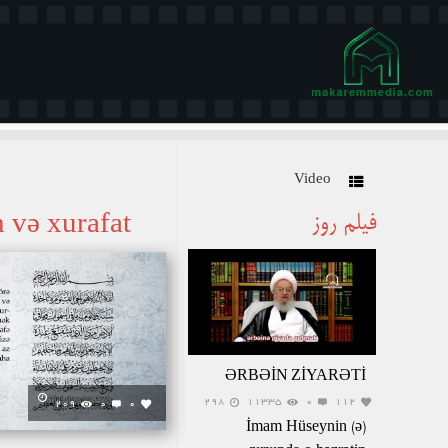
Video
فیلم روز
Cəfr, cin, ruh və xurafat
ƏRBƏİN ZİYARƏTİ
298
11335
0
112
209
0
0
İmam Hüseynin (ə)