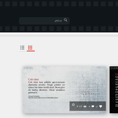
212
0
0