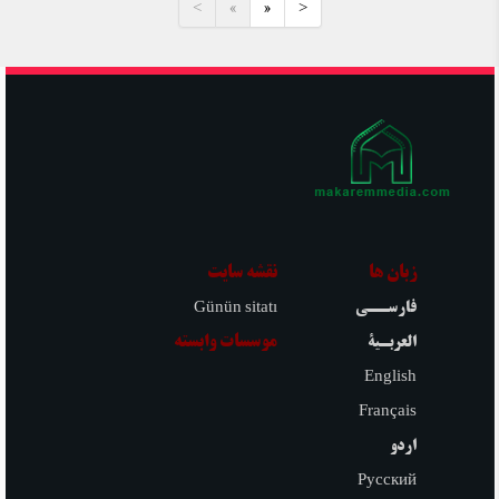
<
«
»
>
زبان ها
نقشه سایت
Günün sitatı
فارســی
موسسات وابسته
العربـیة
English
Français
اردو
Русский