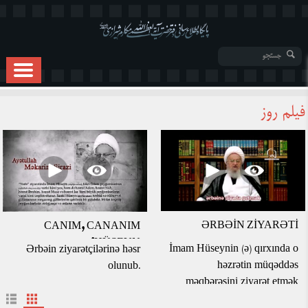
فیلم روز
ƏRBƏİN ZİYARƏTİ
CANIM, CANANIM
HÜSEYN!
İmam Hüseynin (ə) qırxında o
Ərbəin ziyarətçilərinə həsr
həzrətin müqəddəs
olunub.
məqbərəsini ziyarət etmək
üçün milyonlarla insan piyada