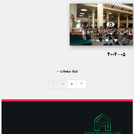
163
0
0
2002-05
تعداد صفحات: 0
<
«
»
>