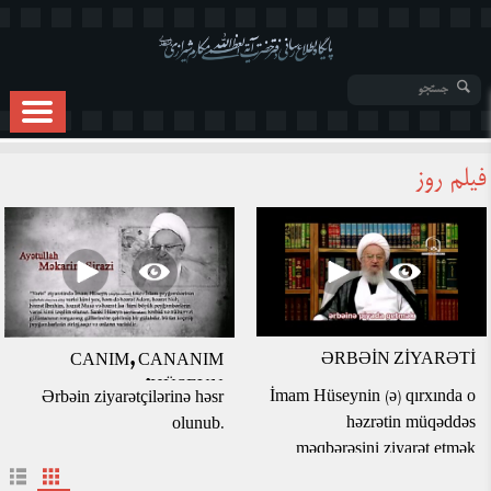
فیلم روز
ƏRBƏİN ZİYARƏTİ
CANIM, CANANIM
HÜSEYN!
İmam Hüseynin (ə) qırxında o
Ərbəin ziyarətçilərinə həsr
həzrətin müqəddəs
olunub.
məqbərəsini ziyarət etmək
üçün milyonlarla insan piyada