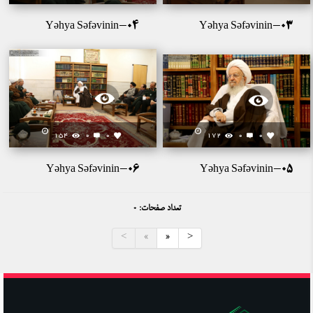
Yəhya Səfəvinin-04
Yəhya Səfəvinin-03
154
0
0
172
0
0
Yəhya Səfəvinin-06
Yəhya Səfəvinin-05
تعداد صفحات: 0
<
«
»
>