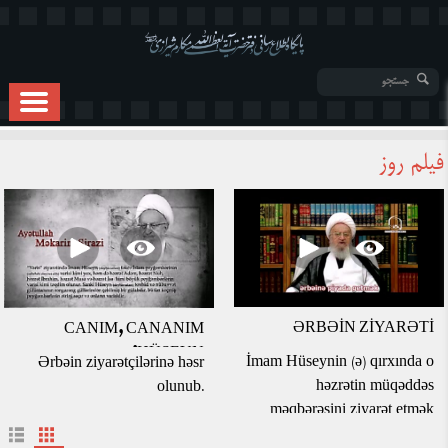
فیلم روز
ƏRBƏİN ZİYARƏTİ
CANIM, CANANIM
HÜSEYN!
İmam Hüseynin (ə) qırxında o
Ərbəin ziyarətçilərinə həsr
həzrətin müqəddəs
olunub.
məqbərəsini ziyarət etmək
üçün milyonlarla insan piyada